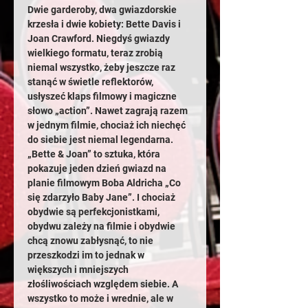
Dwie garderoby, dwa gwiazdorskie 
krzesła i dwie kobiety: Bette Davis i 
Joan Crawford. Niegdyś gwiazdy 
wielkiego formatu, teraz zrobią 
niemal wszystko, żeby jeszcze raz 
stanąć w świetle reflektorów, 
usłyszeć klaps filmowy i magiczne 
słowo „action”. Nawet zagrają razem 
w jednym filmie, chociaż ich niechęć 
do siebie jest niemal legendarna. 
„Bette & Joan” to sztuka, która 
pokazuje jeden dzień gwiazd na 
planie filmowym Boba Aldricha „Co 
się zdarzyło Baby Jane”. I chociaż 
obydwie są perfekcjonistkami, 
obydwu zależy na filmie i obydwie 
chcą znowu zabłysnąć, to nie 
przeszkodzi im to jednak w 
większych i mniejszych 
złośliwościach względem siebie. A 
wszystko to może i wrednie, ale w 