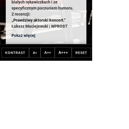
białych rękawiczkach i ze 
specyficznym poczuciem humoru.
Z recenzji:
„Prawdziwy aktorski koncert.”
Łukasz Maciejewski | WPROST
Pokaż więcej
Bilety
A+++
A++
KONTRAST
A+
RESET
Wyprzedane
Rodzaj biletu
BILET NORMALNY
Cena
65,00 zł
Zawiera VAT8%