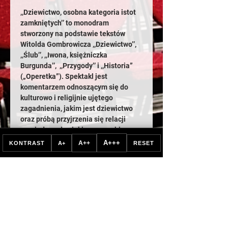
,,Dziewictwo, osobna kategoria istot 
zamkniętych’’ to monodram 
stworzony na podstawie tekstów 
Witolda Gombrowicza ,,Dziewictwo’’, 
,,Ślub’’, ,,Iwona, księżniczka 
Burgunda’’,  ,,Przygody’’ i ,,Historia” 
(„Operetka”). Spektakl jest 
komentarzem odnoszącym się do 
kulturowo i religijnie ujętego 
zagadnienia, jakim jest dziewictwo 
oraz próbą przyjrzenia się relacji 
pomiędzy człowiekiem a przybieraną 
przez niego formą. 
A+++
A++
KONTRAST
A+
RESET
 Scenariusz, reżyseria: Zuzanna 
Wiatr 
Konsultacja reżyserska: Julia Wernio 
Ruch sceniczny: Anna Bogdanowicz 
Pokaż więcej