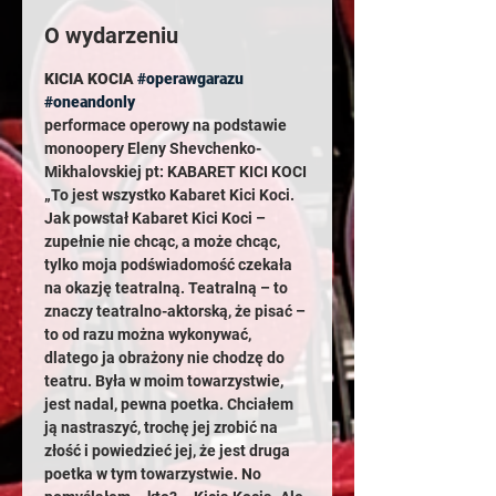
O wydarzeniu
KICIA KOCIA 
#operawgarazu
#oneandonly
performace operowy na podstawie 
monoopery Eleny Shevchenko-
Mikhalovskiej pt: KABARET KICI KOCI
„To jest wszystko Kabaret Kici Koci. 
Jak powstał Kabaret Kici Koci – 
zupełnie nie chcąc, a może chcąc, 
tylko moja podświadomość czekała 
na okazję teatralną. Teatralną – to 
znaczy teatralno-aktorską, że pisać – 
to od razu można wykonywać, 
dlatego ja obrażony nie chodzę do 
teatru. Była w moim towarzystwie, 
jest nadal, pewna poetka. Chciałem 
ją nastraszyć, trochę jej zrobić na 
złość i powiedzieć jej, że jest druga 
poetka w tym towarzystwie. No 