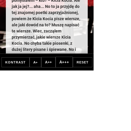
pomyślałem – kto? – Kicia Kocia. Ale 
jak ja jej?... aha... No to ja przyjdę do 
tej znajomej poetki zaprzyjaźnionej, 
powiem że Kicia Kocia pisze wiersze, 
ale jaki dowód na to? Muszę napisać 
te wiersze. Wiec, zacząłem 
przymierzać, jakie wiersze Kicia 
Kocia. No chyba takie piosenki, z 
dużej litery pisane i śpiewane. No i 
zacząłem się bawić, no i rozbawiłem 
się, aż wyjechałem…
A+++
A++
KONTRAST
A+
RESET
Pokaż więcej
Bilety
Sprzedaż zakończona
Rodzaj biletu
WSTĘP WOLNY