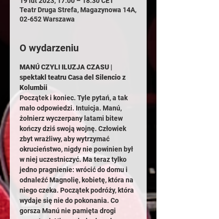
19 lut 2023, 17:00 – 18:30 CET
Teatr Druga Strefa, Magazynowa 14A,
02-652 Warszawa
O wydarzeniu
MANÚ CZYLI ILUZJA CZASU | 
spektakl teatru Casa del Silencio z 
Kolumbii
Początek i koniec. Tyle pytań, a tak 
mało odpowiedzi. Intuicja. Manú, 
żołnierz wyczerpany latami bitew 
kończy dziś swoją wojnę. Człowiek 
zbyt wrażliwy, aby wytrzymać 
okrucieństwo, nigdy nie powinien był 
w niej uczestniczyć. Ma teraz tylko 
jedno pragnienie: wrócić do domu i 
odnaleźć Magnolię, kobietę, która na 
niego czeka. Początek podróży, która 
wydaje się nie do pokonania. Co 
gorsza Manú nie pamięta drogi 