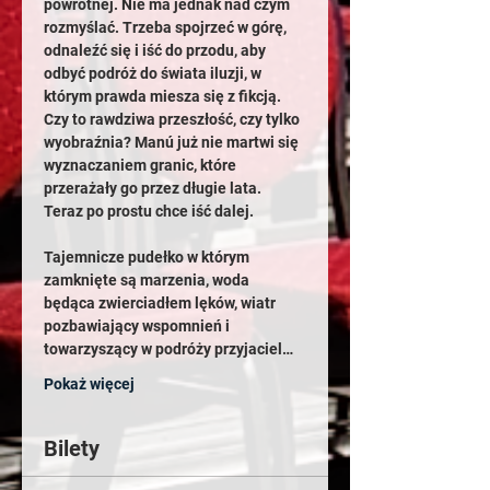
powrotnej. Nie ma jednak nad czym 
rozmyślać. Trzeba spojrzeć w górę, 
odnaleźć się i iść do przodu, aby 
odbyć podróż do świata iluzji, w 
którym prawda miesza się z fikcją. 
Czy to rawdziwa przeszłość, czy tylko 
wyobraźnia? Manú już nie martwi się 
wyznaczaniem granic, które 
przerażały go przez długie lata. 
Teraz po prostu chce iść dalej.
Tajemnicze pudełko w którym 
zamknięte są marzenia, woda 
będąca zwierciadłem lęków, wiatr 
pozbawiający wspomnień i 
towarzyszący w podróży przyjaciel…
Pokaż więcej
Bilety