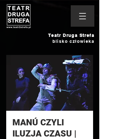
Teatr Druga Strefa
blisko człowieka
MANÚ CZYLI
ILUZJA CZASU |