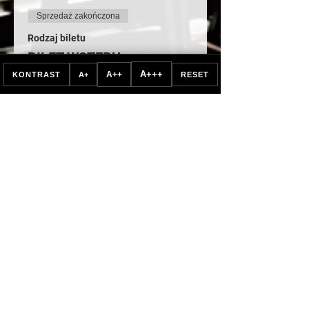
Sprzedaż zakończona
Rodzaj biletu
BILET WSTĘPU
A+++
A++
KONTRAST
A+
RESET
Więcej informacji
Cena
Od 65,00 zł do 70,00 zł
NORMALNY
70,00 zł
Zawiera VAT
SENIOR 65+
65,00 zł
Zawiera VAT