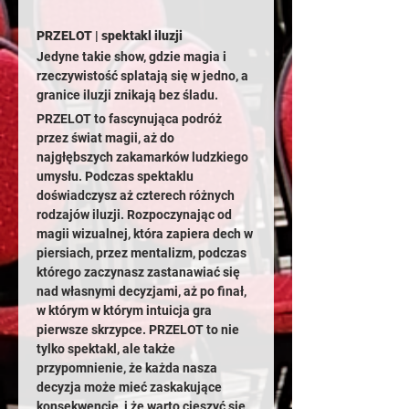
PRZELOT | spektakl iluzji 
Jedyne takie show, gdzie magia i 
rzeczywistość splatają się w jedno, a 
granice iluzji znikają bez śladu.
PRZELOT to fascynująca podróż 
przez świat magii, aż do 
najgłębszych zakamarków ludzkiego 
umysłu. Podczas spektaklu 
doświadczysz aż czterech różnych 
rodzajów iluzji. Rozpoczynając od 
magii wizualnej, która zapiera dech w 
piersiach, przez mentalizm, podczas 
którego zaczynasz zastanawiać się 
nad własnymi decyzjami, aż po finał, 
w którym w którym intuicja gra 
pierwsze skrzypce. PRZELOT to nie 
tylko spektakl, ale także 
przypomnienie, że każda nasza 
decyzja może mieć zaskakujące 
konsekwencje, i że warto cieszyć się 