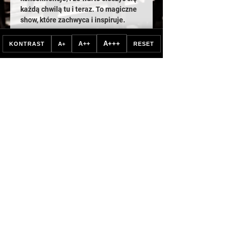
każdą chwilą tu i teraz. To magiczne 
show, które zachwyca i inspiruje. 
Nie przegap okazji, aby dołączyć do 
tej magicznej podróży. Kup bilety już 
A+++
A++
KONTRAST
A+
RESET
teraz i przeżyj niezapomniany 
wieczór pełen magii, muzyki i 
niesamowitych wrażeń! 
Piotr Denisiuk 
– iluzjonista 
#1
, 
finalista X edycji programu Mam 
Talent!, zwycięzca ogólnopolskiego 
konkursu iluzjonistów w 2023 roku 
oraz zdobywca…
Pokaż więcej
Udostępnij to wydarzenie