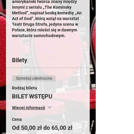
amerykański twórca znany między
innymi z serialu „The Kominsky
Method”, napisał boską komedię „An
Act of God”, którą wziął na warsztat
Teatr Druga Strefa, jedyna scena w
Polsce, która mieści się w dawnym
warsztacie samochodowym.
Jakiego Boga zobaczymy?
Czy będzie dobrze wszystkim
Bilety
znanym, umęczonym starcem z listą
wymagań?
Czy może przemyślał to i owo i ma
nam do zaproponowania coś nowego?
Sprzedaż zakończona
Bardziej nas rozśmieszy czy skłoni do
myślenia?
Rodzaj biletu
BILET WSTĘPU
Jedno jest pewne: Bóg, Biblia i
odwieczne pytania ludzkości plus
Więcej informacji
ojciec dyrektor Drugiej Strefy
Sylwester Biraga w roli Boga – to
Cena
przepis na mieszankę wybuchową z
Od 50,00 zł do 65,00 zł
gwarancją. Jeśli nie rozerwie, to na