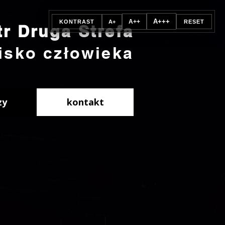
A+++
A++
KONTRAST
A+
RESET
tr Druga Strefa
isko człowieka
zy
kontakt