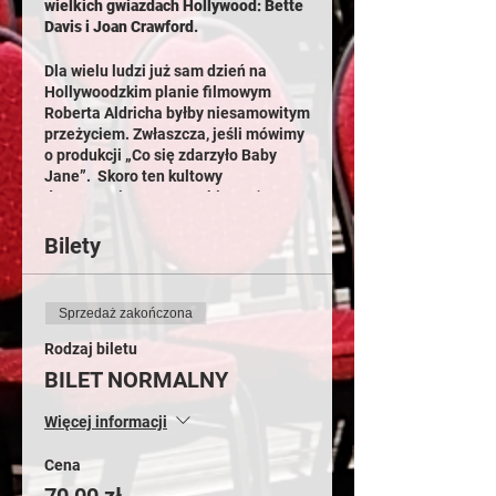
wielkich gwiazdach Hollywood: Bette
Davis i Joan Crawford.
Dla wielu ludzi już sam dzień na
Hollywoodzkim planie filmowym
Roberta Aldricha byłby niesamowitym
przeżyciem. Zwłaszcza, jeśli mówimy
o produkcji „Co się zdarzyło Baby
Jane”. Skoro ten kultowy
dreszczowiec sam w sobie może
wywołać sporo emocji – to co się
stanie, jeśli na jego planie pojawią
Bilety
się dwie, profesjonalne aktorki,
których wzajemna niechęć jest
niemalże legendarna?
Sprzedaż zakończona
Całość akcji rozgrywa się w dwóch
Rodzaj biletu
garderobach, przy dwóch aktorskich
BILET NORMALNY
krzesłach i wokół dwóch kobiet: Bette
Davis i Joan Crawford. Choć brzmi to,
Więcej informacji
jak kolejny dzień na kalifornijskim
planie filmowym, to konflikt aktorek
Cena
sprawia, że nic nie jest normalne lub
„zwykłe”.