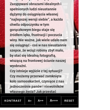
Zasypywani obrazami idealnych i 
spełnionych ludzi nieustannie 
dążymy do osiągnięcia własnej 
“najlepszej wersji siebie”, a każda 
chwila odpoczynku w tym 
gorączkowym biegu staje się 
źródłem lęku, frustracji i poczucia 
winy. Nie ważne, jak wiele udało nam 
się osiągnąć - coś w nas nieustannie 
szepce, że wciąż robimy zbyt mało, 
by stać się idealną fotografią, 
wiszącą na frontowej ścianie naszej 
wyobraźni.
Czy istnieje wyjście z tej sytuacji? 
Czy możemy przerwać zamknięte 
koło samooskarżeń, czyniące z nas 
jednocześnie panów i niewolników 
własnego życia? Jak przestać 
odczuwać drażniące ćmienie 
A+++
A++
KONTRAST
A+
RESET
wewnętrznej presji, odbierające nam 
radość swobodnej ekspresji?