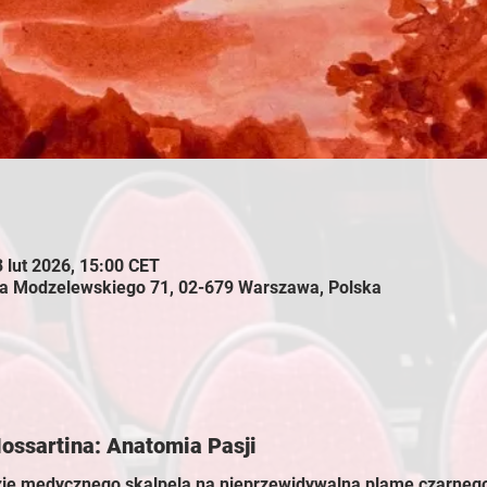
3 lut 2026, 15:00 CET
 Modzelewskiego 71, 02-679 Warszawa, Polska
ssartina: Anatomia Pasji
ję medycznego skalpela na nieprzewidywalną plamę czarneg