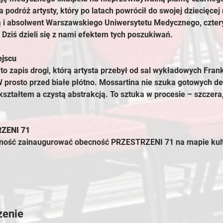
odróż artysty, który po latach powrócił do swojej dziecięcej 
 i absolwent Warszawskiego Uniwersytetu Medycznego, cztery
. Dziś dzieli się z nami efektem tych poszukiwań.
ejscu
 zapis drogi, którą artysta przebył od sal wykładowych Frank
prosto przed białe płótno. Mossartina nie szuka gotowych defi
ształtem a czystą abstrakcją. To sztuka w procesie – szczera,
RZENI 71
ość zainaugurować obecność PRZESTRZENI 71 na mapie kultu
zenie