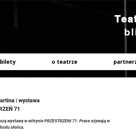
Tea
bl
bilety
o teatrze
partner
rtina | wystawa
RZEŃ 71
szą wystawę w witrynie PRZESTRZENI 71. Prace ożywają w
chodu słońca.