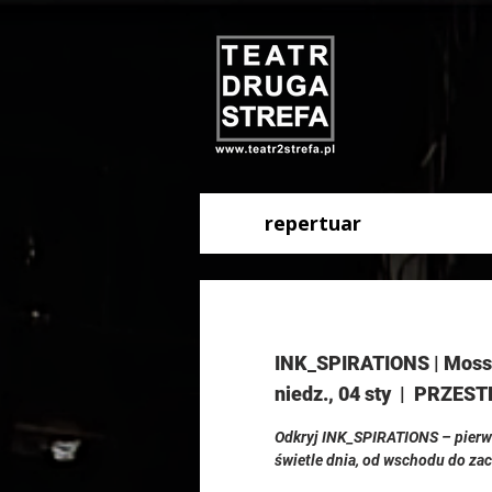
repertuar
INK_SPIRATIONS | Mossa
niedz., 04 sty
  |  
PRZEST
Odkryj INK_SPIRATIONS – pierw
świetle dnia, od wschodu do za