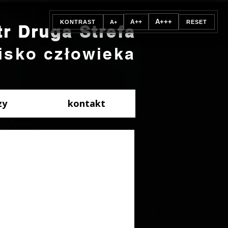
A+++
A++
KONTRAST
A+
RESET
tr Druga Strefa
isko człowieka
zy
kontakt