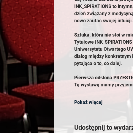
INK_SPIRATIONS to intymna p
dzień związany z medycyną
nowo zaufać swojej intuicji
Sztuka, która nie stoi w mi
Tytułowe INK_SPIRATIONS to
Uniwersytetu Otwartego UW 
dialog między konkretnym k
pytająca o to, co dalej.
Pierwsza odsłona PRZEST
Tą wystawą mamy przyjemn
Pokaż więcej
Udostępnij to wydar