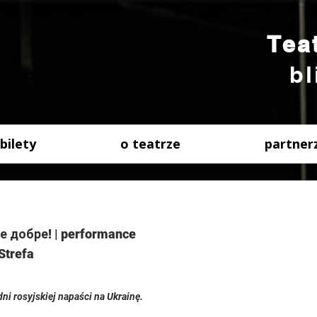
Tea
bl
bilety
o teatrze
partner
 добре! | performance
Strefa
ni rosyjskiej napaści na Ukrainę.