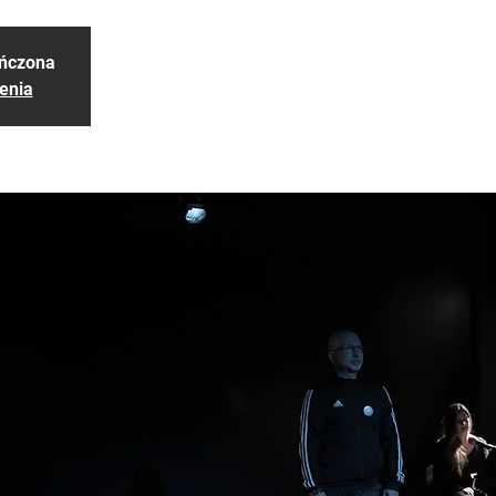
ończona
enia