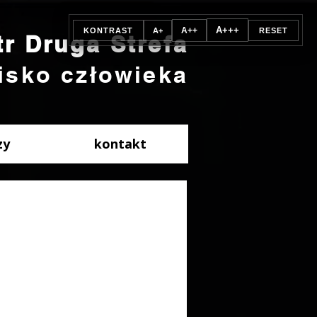
A+++
A++
KONTRAST
A+
RESET
tr Druga Strefa
isko człowieka
zy
kontakt