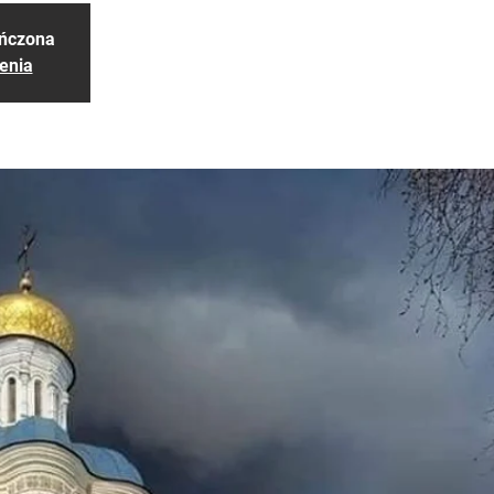
ończona
enia