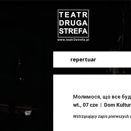
repertuar
Молимося, що все буде 
wt., 07 cze
  |  
Dom Kultur
Wstrząsający zapis pierwszych d