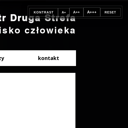
A+++
A++
KONTRAST
A+
RESET
tr Druga Strefa
isko człowieka
zy
kontakt