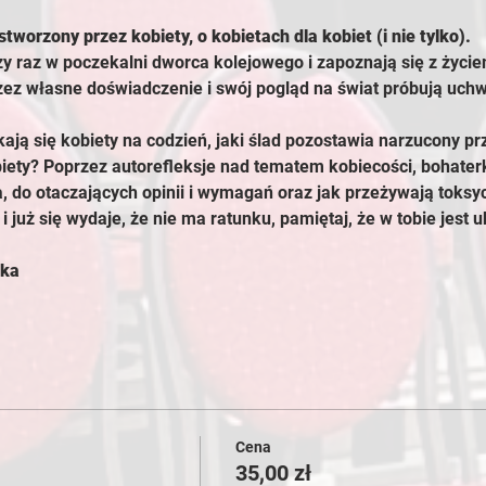
tworzony przez kobiety, o kobietach dla kobiet (i nie tylko). 
zy raz w poczekalni dworca kolejowego i zapoznają się z życ
rzez własne doświadczenie i swój pogląd na świat próbują uch
ają się kobiety na codzień, jaki ślad pozostawia narzucony p
ety? Poprzez autorefleksje nad tematem kobiecości, bohaterk
, do otaczających opinii i wymagań oraz jak przeżywają toksyc
i już się wydaje, że nie ma ratunku, pamiętaj, że w tobie jest u
ska
Cena
35,00 zł