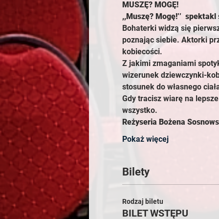
MUSZĘ? MOGĘ!
,,Muszę? Mogę!’’  spektakl s
Bohaterki widzą się pierws
poznając siebie. Aktorki p
kobiecości.
Z jakimi zmaganiami spotyk
wizerunek dziewczynki-kobi
stosunek do własnego ciała
Gdy tracisz wiarę na lepsze 
wszystko.
Reżyseria Bożena Sosnow
Pokaż więcej
Bilety
Rodzaj biletu
BILET WSTĘPU