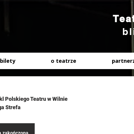
Tea
bl
bilety
o teatrze
partner
l Polskiego Teatru w Wilnie
ga Strefa
ła zakończona