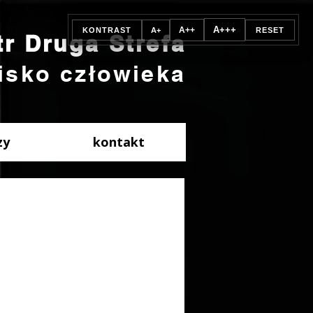
A+++
A++
KONTRAST
A+
RESET
tr Druga Strefa
isko człowieka
zy
kontakt