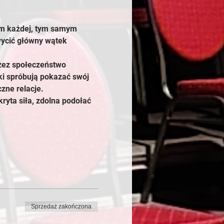
iem każdej, tym samym 
wycić główny wątek 
rzez społeczeństwo 
i spróbują pokazać swój 
zne relacje. 
kryta siła, zdolna podołać 
Sprzedaż zakończona