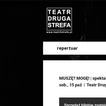
repertuar
MUSZĘ? MOGĘ! | spektak
sob., 15 paź
  |  
Teatr Dru
Sprzedaż biletów zosta