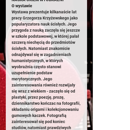
O wystawie
Wystawa prezentuje kilkanaście lat 
pracy Grzegorza Krzyżewskego jako 
popularyzatora nauk ścisłych. Jego 
przygoda z nauką zaczęła się jeszcze 
w szkole podstawowej, w której pałał 
szczerą niechęcią do przedmiotów 
ścisłych. Natomiast znakomicie 
odnajdywał się w zagadnieniach 
humanistycznych, w których 
wyobraźnia często stanowi 
uzupełnienie podstaw 
merytorycznych. Jego 
zainteresowania również rozwijały 
się wraz z wiekiem - zaczęło się od 
plastyki, przez poezję, prozę, 
dziennikarstwo kończac na fotografii, 
składaniu origami i kolekcjonowaniu 
gumowych kaczek. Fotografią 
zainteresował się pod koniec 
studiów, natomiast prawdziwych 