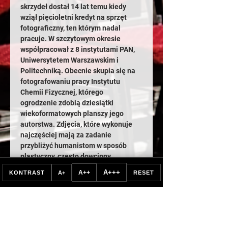
skrzydeł dostał 14 lat temu kiedy 
wziął pięcioletni kredyt na sprzęt 
fotograficzny, ten którym nadal 
pracuje. W szczytowym okresie 
współpracował z 8 instytutami PAN, 
Uniwersytetem Warszawskim i 
Politechniką. Obecnie skupia się na 
fotografowaniu pracy Instytutu 
Chemii Fizycznej, którego 
ogrodzenie zdobią dziesiątki 
wiekoformatowych planszy jego 
autorstwa. Zdjęcia, które wykonuje 
najczęściej mają za zadanie 
przybliżyć humanistom w sposób 
plastyczny, często dowcipny, 
skomplikowane tematy z pogranicza 
A+++
A++
KONTRAST
A+
RESET
chemii i fizyki. Trafiają…
Pokaż więcej
Bilety