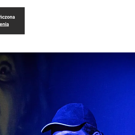
ończona
enia