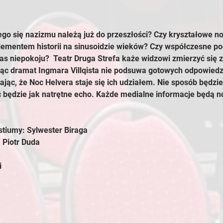
go się nazizmu należą już do przeszłości? Czy kryształowe n
lementem historii na sinusoidzie wieków? Czy współczesne podz
as niepokoju?  Teatr Druga Strefa każe widzowi zmierzyć się z
jąc dramat Ingmara Villqista nie podsuwa gotowych odpowiedz
ając, że Noc Helvera staje się ich udziałem. Nie sposób będzie
 będzie jak natrętne echo. Każde medialne informacje będą n
stiumy: Sylwester Biraga
 Piotr Duda
i