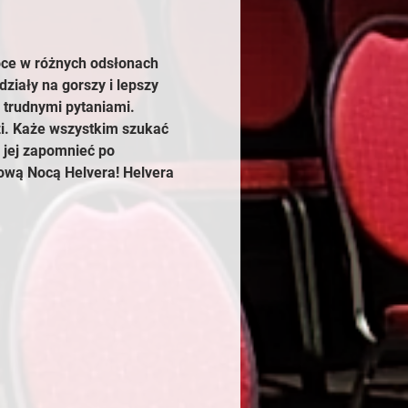
oce w różnych odsłonach 
iały na gorszy i lepszy 
 trudnymi pytaniami. 
i. Każe wszystkim szukać 
 jej zapomnieć po 
ową Nocą Helvera! Helvera 