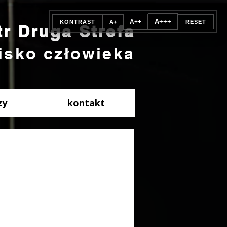
A+++
A++
KONTRAST
A+
RESET
tr Druga Strefa
isko człowieka
zy
kontakt