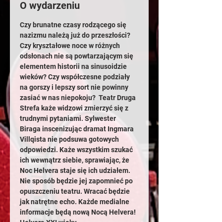
O wydarzeniu
Czy brunatne czasy rodzącego się 
nazizmu należą już do przeszłości? 
Czy kryształowe noce w różnych 
odsłonach nie są powtarzającym się 
elementem historii na sinusoidzie 
wieków? Czy współczesne podziały 
na gorszy i lepszy sort nie powinny 
zasiać w nas niepokoju?  Teatr Druga 
Strefa każe widzowi zmierzyć się z 
trudnymi pytaniami. Sylwester 
Biraga inscenizując dramat Ingmara 
Villqista nie podsuwa gotowych 
odpowiedzi. Każe wszystkim szukać 
ich wewnątrz siebie, sprawiając, że 
Noc Helvera staje się ich udziałem. 
Nie sposób będzie jej zapomnieć po 
opuszczeniu teatru. Wracać będzie 
jak natrętne echo. Każde medialne 
informacje będą nową Nocą Helvera! 