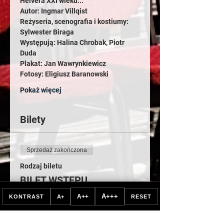
Helvera XXI wieku...
Autor: Ingmar Villqist
Reżyseria, scenografia i kostiumy: 
Sylwester Biraga
Występują: Halina Chrobak, Piotr 
Duda
Plakat: Jan Wawrynkiewicz
Fotosy: Eligiusz Baranowski
Pokaż więcej
Bilety
Sprzedaż zakończona
Rodzaj biletu
BILET WSTĘPU
A+++
A++
KONTRAST
A+
RESET
Więcej informacji
Cena