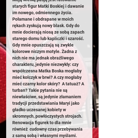
starych figur Matki Boskiej i dawanie 
im nowego, odmiennego życia. 
Połamane i obdrapane w moich 
rękach zyskują nowy blask. Gdy do 
mnie docierają niosą ze sobą zapach 
starego domu lub kapliczki i szarość. 
Gdy mnie opuszczają są zwykle  
kolorowe niczym motyle. Żadna z 
nich nie ma jednak obraźliwego 
charakteru, jedynie niezwykły: czy 
współczesna Matka Boska mogłaby 
mieć kolczyk w brwi? A czy mogłaby 
mieć czarny kolor skóry?  A tatuaż? A 
turban? Takie pytania nie są  
niewłaściwe, są jedynie złamaniem 
tradycji przedstawiania Maryi jako 
gładko uczesanej kobiety w 
skromnych, powłóczystych strojach. 
Renowacja figurek to dla mnie 
również  cudowny czas przebywania 
z samą sobą i własnymi myślami. 