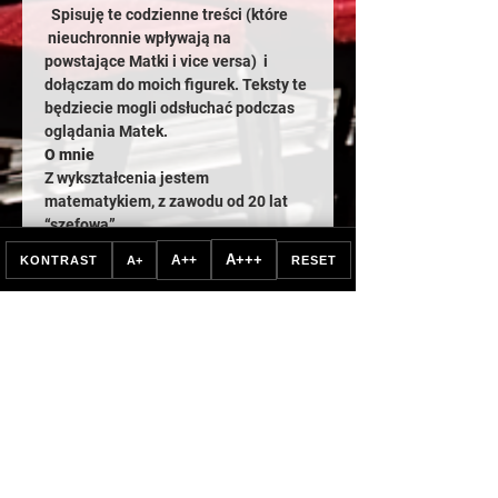
  Spisuję te codzienne treści (które 
 nieuchronnie wpływają na 
powstające Matki i vice versa)  i 
dołączam do moich figurek. Teksty te 
będziecie mogli odsłuchać podczas 
oglądania Matek.
O mnie
Z wykształcenia jestem 
matematykiem, z zawodu od 20 lat 
“szefową”…
Pokaż więcej
A+++
A++
KONTRAST
A+
RESET
Bilety
Sprzedaż zakończona
Rodzaj biletu
WSTĘP WOLNY