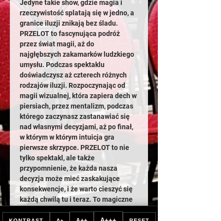
Jedyne takie show, gdzie magia i 
rzeczywistość splatają się w jedno, a 
granice iluzji znikają bez śladu.
PRZELOT to fascynująca podróż 
przez świat magii, aż do 
najgłębszych zakamarków ludzkiego 
umysłu. Podczas spektaklu 
doświadczysz aż czterech różnych 
rodzajów iluzji. Rozpoczynając od 
magii wizualnej, która zapiera dech w 
piersiach, przez mentalizm, podczas 
którego zaczynasz zastanawiać się 
nad własnymi decyzjami, aż po finał, 
w którym w którym intuicja gra 
pierwsze skrzypce. PRZELOT to nie 
tylko spektakl, ale także 
przypomnienie, że każda nasza 
decyzja może mieć zaskakujące 
konsekwencje, i że warto cieszyć się 
każdą chwilą tu i teraz. To magiczne 
show, które zachwyca i inspiruje. 
Nie przegap okazji, aby dołączyć do 
A+++
A++
KONTRAST
A+
RESET