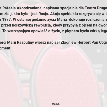
 Rafaela Akopdżaniana, napisana specjalnie dla Teatru Druga
 zła jakim była i jest Rosja. Akcja spektaklu rozgrywa się w
 1977. W ostaniej godzinie życia Maria  dokonuje rozliczenia 
ż przed bolszewicką rewolucją, kiedy przybyła z ojcem na dwór c
 To wstrząsająca opowieść o życiu, z piętnem bycia córką leg
rci Marii Rasputiny wiersz napisał Zbigniew Herbert Pan Cogi
agment:
Cena