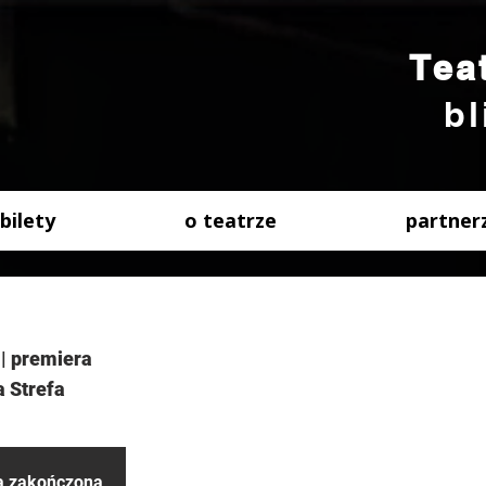
Tea
bl
bilety
o teatrze
partner
| premiera
a Strefa
ła zakończona