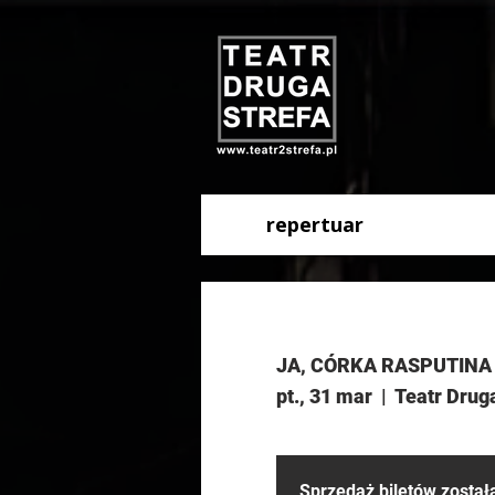
repertuar
JA, CÓRKA RASPUTINA 
pt., 31 mar
  |  
Teatr Drug
Sprzedaż biletów zosta