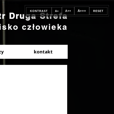
A+++
A++
KONTRAST
A+
RESET
tr Druga Strefa
isko człowieka
zy
kontakt