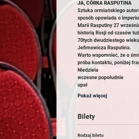
JA, CÓRKA RASPUTINA
Sztuka ormiańskiego autora
sposób opowiada o imperium
Marii Rasputiny 27 września
historią Rosji od czasów tu
70tych dwudziestego wieku.
Jefimowicza Rasputina.
Warto wspomnieć, że o śmie
próba kontaktu, poniżej fr
Niedziela
wczesne popołudnie
upał
Pokaż więcej
Bilety
Rodzaj biletu