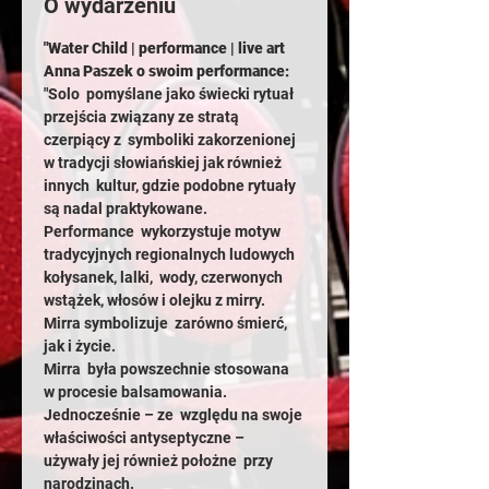
O wydarzeniu
"Water Child | performance | live art
Anna Paszek o swoim performance: 
"Solo  pomyślane jako świecki rytuał 
przejścia związany ze stratą 
czerpiący z  symboliki zakorzenionej 
w tradycji słowiańskiej jak również 
innych  kultur, gdzie podobne rytuały 
są nadal praktykowane.
Performance  wykorzystuje motyw 
tradycyjnych regionalnych ludowych 
kołysanek, lalki,  wody, czerwonych 
wstążek, włosów i olejku z mirry. 
Mirra symbolizuje  zarówno śmierć, 
jak i życie.
Mirra  była powszechnie stosowana 
w procesie balsamowania. 
Jednocześnie – ze  względu na swoje 
właściwości antyseptyczne – 
używały jej również położne  przy 
narodzinach.