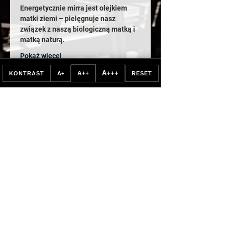
Energetycznie mirra jest olejkiem 
matki ziemi – pielęgnuje nasz 
związek z naszą biologiczną matką i 
matką naturą.
Pokaż więcej
A+++
A++
KONTRAST
A+
RESET
Bilety
Sprzedaż zakończona
Rodzaj biletu
BILET WSTĘPU
Więcej informacji
Cena
15,00 zł