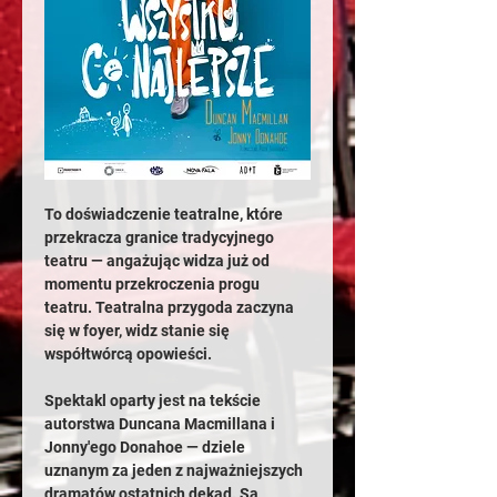
To doświadczenie teatralne, które 
przekracza granice tradycyjnego 
teatru — angażując widza już od 
momentu przekroczenia progu 
teatru. Teatralna przygoda zaczyna 
się w foyer, widz stanie się 
współtwórcą opowieści.
Spektakl oparty jest na tekście 
autorstwa Duncana Macmillana i 
Jonny'ego Donahoe — dziele 
uznanym za jeden z najważniejszych 
dramatów ostatnich dekad. Są 