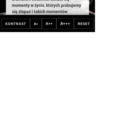
momenty w życiu, których próbujemy 
się złapać i takich momentów 
poszukuje nasz bohater. Kiedy jego 
A+++
A++
mama trafia do szpitala, on zaczyna 
KONTRAST
A+
RESET
tworzyć listę wspaniałych rzeczy, aby 
pomóc jej odnaleźć sens życia. Lista 
rośnie, po to by pewnego dnia stać 
się kroniką codziennych 
przyjemności.
To sztuka o tym, jak bardzo potrafimy 
być odporni i jak wiele piękna nas 
otacza, jeśli tylko zechcemy je 
zauważyć. To przede wszystkim 
sztuka o tym, jak wiele jesteśmy w 
stanie zrobić dla naszych bliskich. 
Pełna nadziei, humoru i lekkości 
opowieść na tematy trudne.
„Żyjemy w ekstremalnie trudnych 
czasach, przebodźcowani, z 