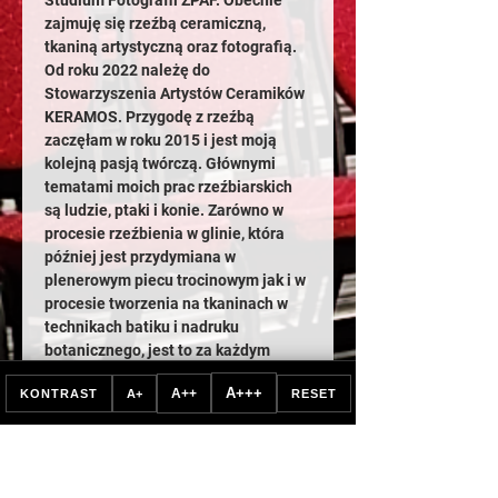
Studium Fotografii ZPAF. Obecnie 
zajmuję się rzeźbą ceramiczną, 
tkaniną artystyczną oraz fotografią. 
Od roku 2022 należę do 
Stowarzyszenia Artystów Ceramików 
KERAMOS. Przygodę z rzeźbą 
zaczęłam w roku 2015 i jest moją 
kolejną pasją twórczą. Głównymi 
tematami moich prac rzeźbiarskich 
są ludzie, ptaki i konie. Zarówno w 
procesie rzeźbienia w glinie, która 
później jest przydymiana w 
plenerowym piecu trocinowym jak i w 
procesie tworzenia na tkaninach w 
technikach batiku i nadruku 
botanicznego, jest to za każdym 
razem zaskakująca przygoda, 
A+++
A++
KONTRAST
A+
RESET
ponieważ nie jestem w stanie 
przewidzieć, jakie uzyskam końcowe 
efekty. W dużej mierze jest to 
współpraca z „naturą”.
Wernisaż 17 kwietnia 2024 godz. 