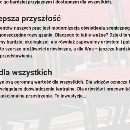
c go 
bardziej przyjaznym i dostępnym dla wszystkich
.
epsza przyszłość
ntów naszych prac jest modernizacja 
oświetlenia sceniczne
rgooszczędne
 rozwiązania. Dlaczego to takie ważne? Dzięki te
my bardziej ekologiczni, ale również zapewnimy artystom i pub
to szersze możliwości artystyczne, a dla Was – jeszcze bardzi
przedstawienia.
dla wszystkich
zyniosą ogromną 
wartość dla wszystkich
. Dla widzów oznacza 
j wciągające doświadczenia teatralne. Dla artystów i pracowni
funkcjonalne przestrzenie. To inwestycja…