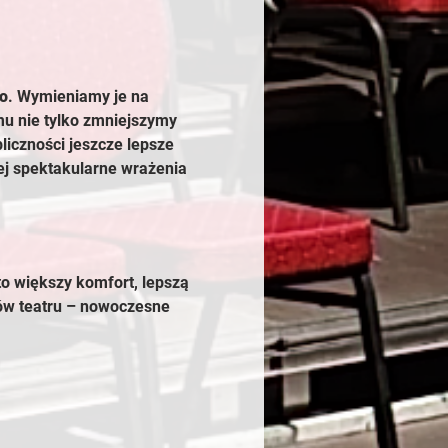
go
. Wymieniamy je na 
mu nie tylko zmniejszymy 
liczności jeszcze lepsze 
ej spektakularne wrażenia 
to większy komfort, lepszą 
ków teatru – nowoczesne 