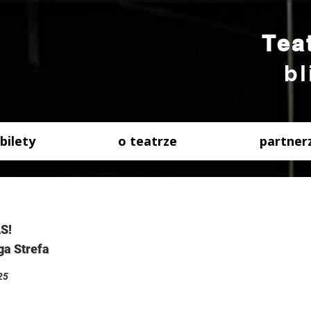
Tea
bl
bilety
o teatrze
partner
S!
ga Strefa
25