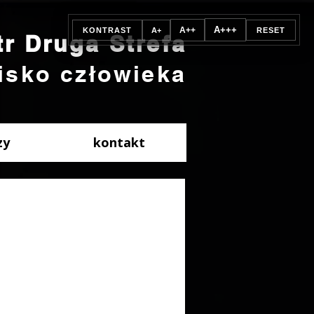
A+++
A++
KONTRAST
A+
RESET
tr Druga Strefa
isko człowieka
zy
kontakt