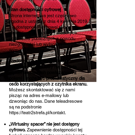
Stan dostępności cyfrowej
Strona internetowa jest częściowo
zgodna z ustawą z dnia 4 kwietnia 2019
r. o dostępności cyfrowej stron
internetowych i aplikacji mobilnych
podmiotów publicznych z powodu
niezgodności lub wyłączeń
wymienionych poniżej.
Niedostępne elementy i treści
Formularz kontaktowy nie posiada
etykiet tekstowych powiązanych z
polami i może być problematyczny dla
osób korzystających z czytnika ekranu.
Możesz skontaktować się z nami
pisząc na adres e-mailowy lub
dzwoniąc do nas. Dane teleadresowe
są na podstronie
https://teatr2strefa.pl/kontakt.
„Wirtualny spacer” nie jest dostępny
cyfrowo.
Zapewnienie dostępności tej