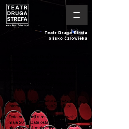
Teatr Druga Strefa
blisko człowieka
Stowarzyszenie Druga Strefa
zobowiązuje się zapewnić dostępność
swojej strony internetowej zgodnie z
przepisami ustawy z dnia 4 kwietnia
2019 r. o dostępności cyfrowej stron
internetowych i aplikacji mobilnych
podmiotów publicznych.
Deklaracja dostępności dotyczy strony
internetowej
https://teatr2strefa.pl
Data publikacji strony internetowej: 1
maja 2019. Data ostatniej dużej
aktualizacji: 1 maja 2026